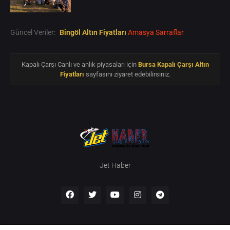
Güncel Veriler:
Bingöl Altın Fiyatları
Amasya Sarraflar
Kapalı Çarşı Canlı ve anlık piyasaları için
Bursa Kapalı Çarşı Altın
Fiyatları
sayfasını ziyaret edebilirsiniz.
Jet Haber