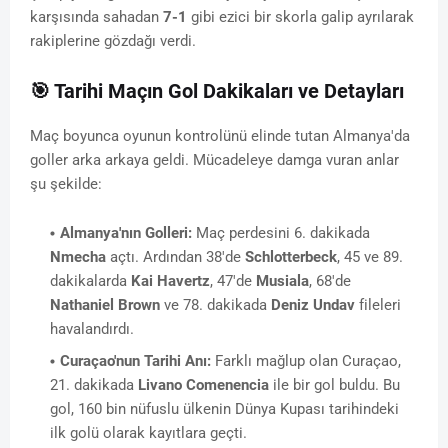
karşısında sahadan
7-1
gibi ezici bir skorla galip ayrılarak
rakiplerine gözdağı verdi.
​🎯 Tarihi Maçın Gol Dakikaları ve Detayları
​Maç boyunca oyunun kontrolünü elinde tutan Almanya'da
goller arka arkaya geldi. Mücadeleye damga vuran anlar
şu şekilde:
Almanya'nın Golleri:
Maç perdesini 6. dakikada
Nmecha
açtı. Ardından 38'de
Schlotterbeck
, 45 ve 89.
dakikalarda
Kai Havertz
, 47'de
Musiala
, 68'de
Nathaniel Brown
ve 78. dakikada
Deniz Undav
fileleri
havalandırdı.
Curaçao'nun Tarihi Anı:
Farklı mağlup olan Curaçao,
21. dakikada
Livano Comenencia
ile bir gol buldu. Bu
gol, 160 bin nüfuslu ülkenin Dünya Kupası tarihindeki
ilk golü olarak kayıtlara geçti.