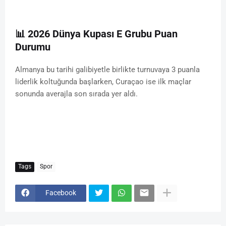
​📊 2026 Dünya Kupası E Grubu Puan
Durumu
​Almanya bu tarihi galibiyetle birlikte turnuvaya 3 puanla
liderlik koltuğunda başlarken, Curaçao ise ilk maçlar
sonunda averajla son sırada yer aldı.
Tags
Spor
Facebook