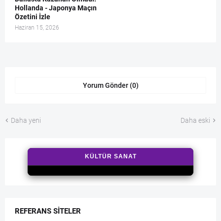
Hollanda - Japonya Maçın
Özetini İzle
Haziran 15, 2026
Yorum Gönder (0)
Daha yeni
Daha eski
KÜLTÜR SANAT
REFERANS SITELER