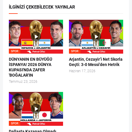
İLGINIZI ÇEKEBILECEK YAYINLAR
SPOR
SPOR
DÜNYANIN EN BÜYÜĞÜ
Arjantin, Cezayir’i Net Skorla
İSPANYA! 2026 DÜNYA
Geçti: 3-0 Messi'den Hetrik
KUPASI'NDA ZAFER
Haziran 17, 2026
'BOĞALAR'IN
Temmuz 23, 2026
SPOR
Dallasta Kazanan Olmadı.